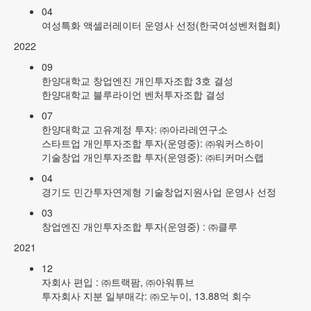
04
여성특화 액셀러레이터 운영사 선정(한국여성벤처협회)
2022
09
한양대학교 창업엔진 개인투자조합 3호 결성
한양대학교 블루라이언 벤처투자조합 결성
07
한양대학교 고유계정 투자: ㈜아라레연구소
스타트업 개인투자조합 투자(운영중): ㈜워커스하이
기술창업 개인투자조합 투자(운영중): ㈜티커머스랩
04
경기도 민간투자연계형 기술창업지원사업 운영사 선정
03
창업엔진 개인투자조합 투자(운영중) : ㈜클루
2021
12
자회사 편입 : ㈜트랙팜, ㈜아워튜브
투자회사 지분 일부매각: ㈜오누이, 13.88억 회수