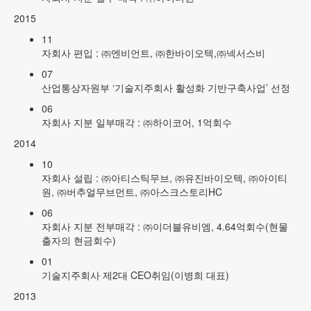
2015
11
자회사 편입 : ㈜엔비언트, ㈜한바이오텍,㈜넥서스비
07
산업통상자원부 ‘기술지주회사 활성화 기반구축사업’ 선정
06
자회사 지분 일부매각 : ㈜하이코어, 1억회수
2014
10
자회사 설립 : ㈜아티스틱무브, ㈜유진바이오텍, ㈜아이티
원, ㈜버추얼무브먼트, ㈜아스크스토리HC
06
자회사 지분 전부매각 : ㈜이더블유비엠, 4.64억회수(현물
출자의 현금회수)
01
기술지주회사 제2대 CEO취임(이병희 대표)
2013