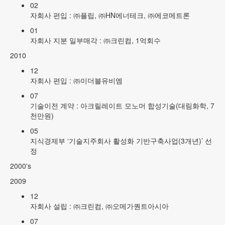
02
자회사 편입 : ㈜플립, ㈜HN에너테크, ㈜에코메트론
01
자회사 지분 일부매각 : ㈜크린컴, 1억회수
2010
12
자회사 편입 : ㈜이더블유비엠
07
기술이전 계약 : 아크릴레이트 모노머 합성기술(대림화학, 7
천만원)
05
지식경제부 ‘기술지주회사 활성화 기반구축사업(3개년)’ 선
정
2000's
2009
12
자회사 설립 : ㈜크린컴, ㈜오메가퀀트아시아
07