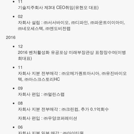
11
기술지주회사 제3대 CEO취임(유현오 대표)
02
자회사 설립 : ㈜서서바이오, ㈜디파인, ㈜파운트이이아이,
㈜네오세스텍, ㈜엔도비전랩
2016
12
2016 벤처활성화 유공포상 미래부장관상 표창장수여(이병
희대표)
11
자회사 지분 전부매각 : ㈜오메가퀀트아시아, ㈜유진바이오
텍, ㈜아스크스토리HC
09
자회사 편입 : ㈜멀린스랩
08
자회사 지분 전부매각 : ㈜크린컴, 추가 0.1억회수
자회사 편입 : ㈜우양코퍼레이션
06
자회사 지분 일부 매각 : ㈜아이티원