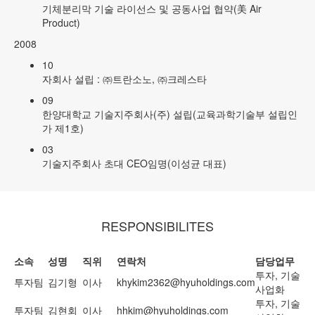
기체분리막 기술 라이선스 및 공동사업 협약(美 Air
Product)
2008
10
자회사 설립 : ㈜트란소노, ㈜크레스타
09
한양대학교 기술지주회사(주) 설립(교육과학기술부 설립인
가 제1호)
03
기술지주회사 초대 CEO임명(이성균 대표)
RESPONSIBILITES
소속
성명
직위
연락처
담당업무
투자, 기술
투자팀
김기형
이사
khykim2362@hyuholdings.com
사업화
투자, 기술
투자팀
김현회
이사
hhkim@hyuholdings.com