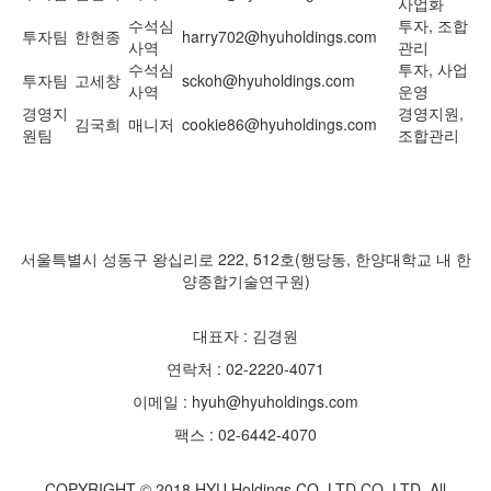
사업화
수석심
투자, 조합
투자팀
한현종
harry702@hyuholdings.com
사역
관리
수석심
투자, 사업
투자팀
고세창
sckoh@hyuholdings.com
사역
운영
경영지
경영지원,
김국희
매니저
cookie86@hyuholdings.com
원팀
조합관리
서울특별시 성동구 왕십리로 222, 512호(행당동, 한양대학교 내 한
양종합기술연구원)
대표자 : 김경원
연락처 : 02-2220-4071
이메일 : hyuh@hyuholdings.com
팩스 : 02-6442-4070
COPYRIGHT © 2018 HYU Holdings CO.,LTD CO.,LTD. All